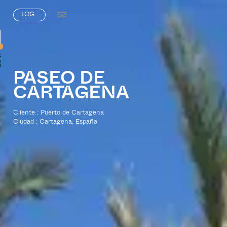
LOG
IN
L
O
G
IN
rk
PASEO DE
WMA
CARTAGENA
Cliente : Puerto de Cartagena
Ciudad : Cartagena, España
UCTOS
ECTOS