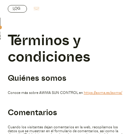
LOG
IN
L
O
G
IN
rk
Términos y
WMA
condiciones
UCTOS
Quiénes somos
Conoce más sobre AWMA SUN CONTROL en
https://awma.es/awma/
ECTOS
Comentarios
Cuando los visitantes dejan comentarios en la web, recopilamos los
datos que se muestran en el formulario de comentarios, así como la